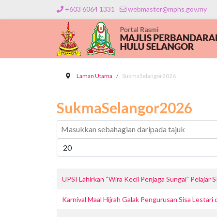
+603 6064 1331
webmaster@mphs.gov.my
Laman Utama
SukmaSelangor2026
SukmaSelangor2026
Masukkan sebahagian daripada tajuk
Papar #
UPSI Lahirkan “Wira Kecil Penjaga Sungai” Pelaj
Karnival Maal Hijrah Galak Pengurusan Sisa Lestari