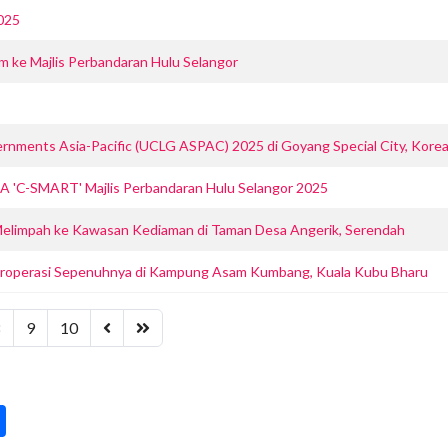
025
 ke Majlis Perbandaran Hulu Selangor
rnments Asia-Pacific (UCLG ASPAC) 2025 di Goyang Special City, Korea
'C-SMART' Majlis Perbandaran Hulu Selangor 2025
Melimpah ke Kawasan Kediaman di Taman Desa Angerik, Serendah
eroperasi Sepenuhnya di Kampung Asam Kumbang, Kuala Kubu Bharu
8
9
10
pp
int
Share