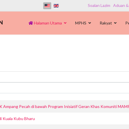
Soalan Lazim
Aduan &
Halaman Utama
MPHS
Rakyat
P
ar SK Ampang Pecah di bawah Program Inisiatif Geran Khas Komuniti M
 di Kuala Kubu Bharu