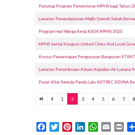
Penutup Program Pementoran MPHS bagi Tahun 2
Lawatan Penandaarasan Majlis Daerah Sabak Bernam
Program Hari Warga Kerja KSDK MPHS 2025
MPHS Sertai Kongres United Cities And Local Gove
Kursus Pemantapan Pengurusan Bangunan STRATA 
Lawatan Pemeriksaan Aduan Kejadian Air Lumpur 
Pusat Kitar Semula Pandu Lalu ADTREC SIDINA B
1
2
3
4
5
6
7
Facebook
Twitter
Pinterest
LinkedIn
WhatsA
Email
Pr