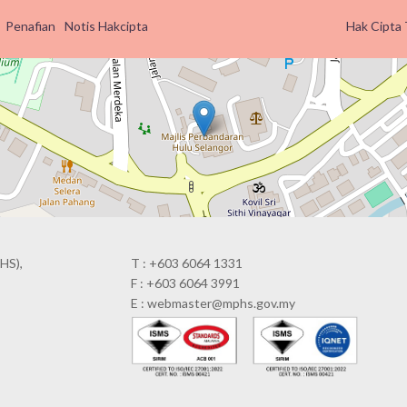
Penafian
Notis Hakcipta
Hak Cipta 
HS),
T : +603 6064 1331
F : +603 6064 3991
E : webmaster@mphs.gov.my