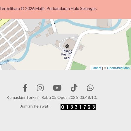
Terpelihara © 2026 Majlis Perbandaran Hulu Selangor.
Leaflet
| ©
OpenStreetMap
Kemaskini Terkini : Rabu 05 Ogos 2026, 03:48:10.
Jumlah Pelawat :