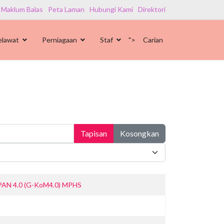
 Maklum Balas
Peta Laman
Hubungi Kami
Direktori
elawat
Perniagaan
Staf
">
Carian
Tapisan
Kosongkan
AMPAN 4.0 (G-KoM4.0) MPHS