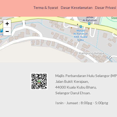
Terma & Syarat
Dasar Keselamatan
Dasar Privasi
+
−
Majlis Perbandaran Hulu Selangor (MP
Jalan Bukit Kerajaan,
44000 Kuala Kubu Bharu,
Selangor Darul Ehsan.
Isnin - Jumaat : 8:00pg - 5:00ptg