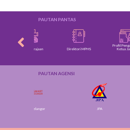
PAUTAN PANTAS
Profil Pengarah dan
Dasar Kerajaan
Direktori MPHS
Ketua Jabatan
PAUTAN AGENSI
Smart Selangor
JPA
J