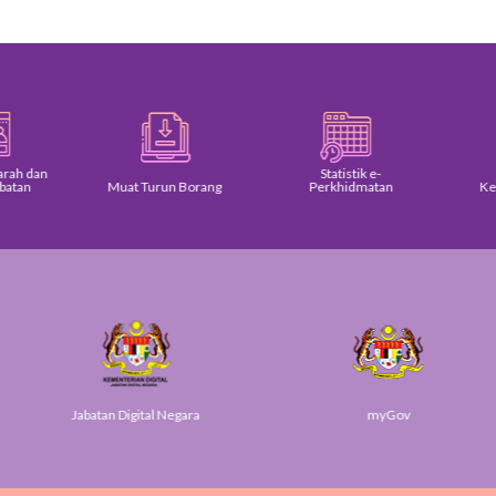
Statistik e-
Muat Turun Borang
Perkhidmatan
Keratan Ak
abatan Digital Negara
myGov