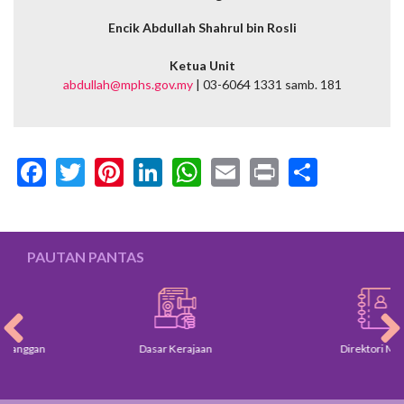
Encik Abdullah Shahrul bin Rosli
Ketua Unit
abdullah@mphs.gov.my
| 03-6064 1331 samb. 181
Facebook
Twitter
Pinterest
LinkedIn
WhatsApp
Email
Print
Share
PAUTAN PANTAS
Dasar Kerajaan
Direktori MPHS