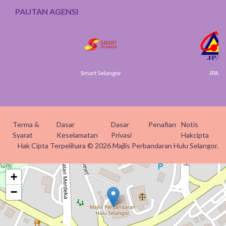
PAUTAN AGENSI
Smart Selangor
JPA
Terma &
Dasar
Dasar
Penafian
Notis
Syarat
Keselamatan
Privasi
Hakcipta
Hak Cipta Terpelihara © 2026 Majlis Perbandaran Hulu Selangor.
+
−