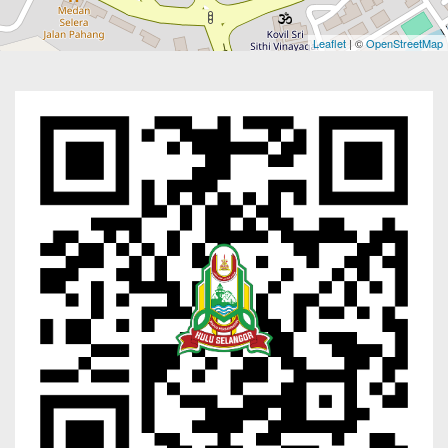
Leaflet
| ©
OpenStreetMap