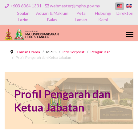
+603 6064 1331
webmaster@mphs.gov.my
Soalan
Aduan & Maklum
Peta
Hubungi
Direktori
Lazim
Balas
Laman
Kami
Laman Utama
MPHS
Info Korporat
Pengurusan
Profil Pengarah dan Ketua Jabatan
Profil Pengarah dan
Ketua Jabatan