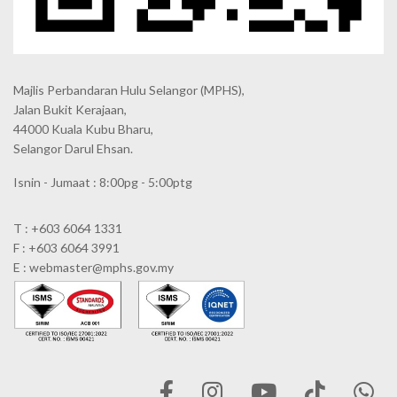
Majlis Perbandaran Hulu Selangor (MPHS),
Jalan Bukit Kerajaan,
44000 Kuala Kubu Bharu,
Selangor Darul Ehsan.
Isnin - Jumaat : 8:00pg - 5:00ptg
T : +603 6064 1331
F : +603 6064 3991
E : webmaster@mphs.gov.my