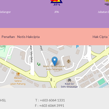
elangor
JPA
Jabatan Di
Penafian
Notis Hakcipta
Hak Cipta 
HS),
T : +603 6064 1331
F : +603 6064 3991