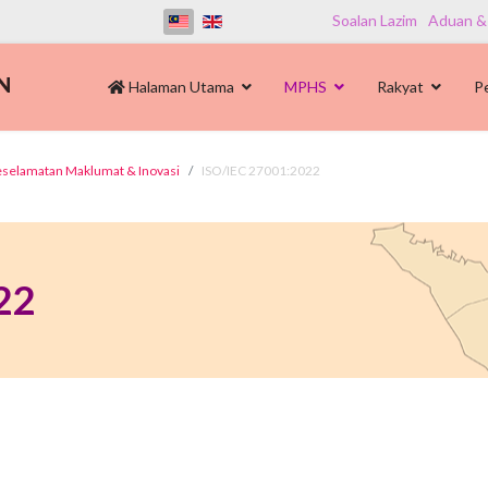
Soalan Lazim
Aduan &
Halaman Utama
MPHS
Rakyat
P
Keselamatan Maklumat & Inovasi
ISO/IEC 27001:2022
22