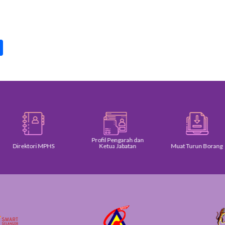
pp
int
Share
Profil Pengarah dan
Direktori MPHS
Ketua Jabatan
Muat Turun Borang