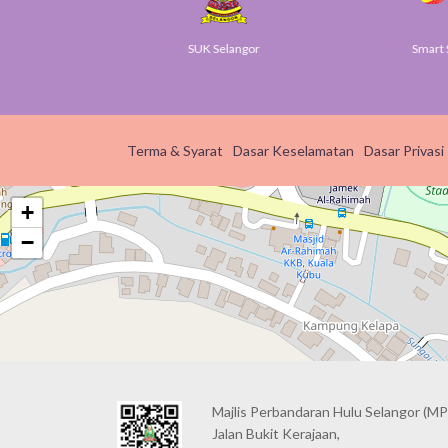
ov
SUK Selangor
Smart S
Terma & Syarat
Dasar Keselamatan
Dasar Privasi
+
−
Majlis Perbandaran Hulu Selangor (MP
Jalan Bukit Kerajaan,