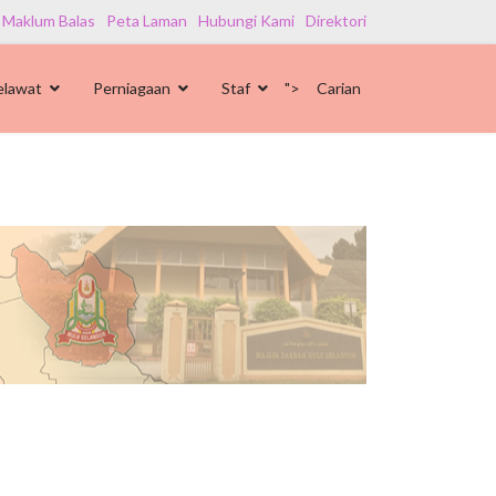
 Maklum Balas
Peta Laman
Hubungi Kami
Direktori
elawat
Perniagaan
Staf
">
Carian