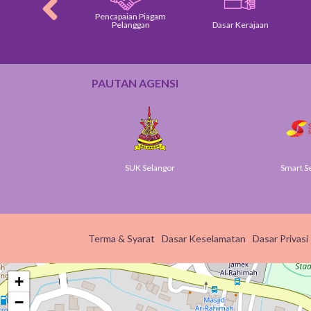
Pencapaian Piagam
am Pelanggan
Pelanggan
Dasar Kerajaan
PAUTAN AGENSI
v
SUK Selangor
Smart S
Terma & Syarat
Dasar Keselamatan
Dasar Privasi
+
−