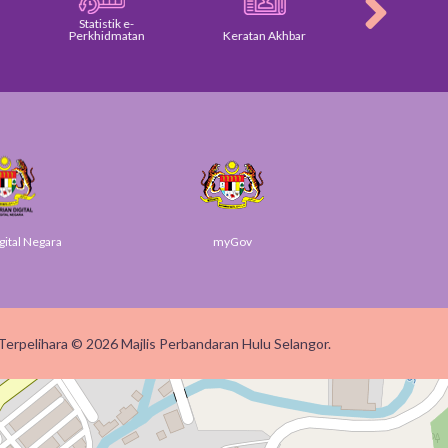
Statistik e-
Perkhidmatan
Keratan Akhbar
Galeri
gital Negara
myGov
SUK 
Terpelihara © 2026 Majlis Perbandaran Hulu Selangor.