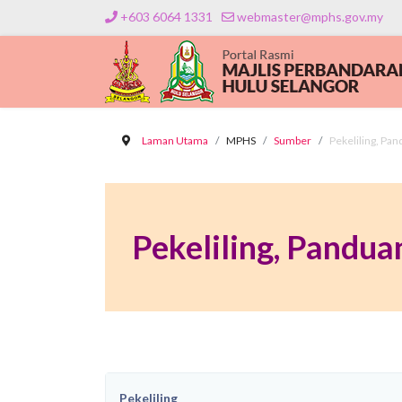
+603 6064 1331
webmaster@mphs.gov.my
Laman Utama
MPHS
Sumber
Pekeliling, Pan
Pekeliling, Panduan
Pekeliling