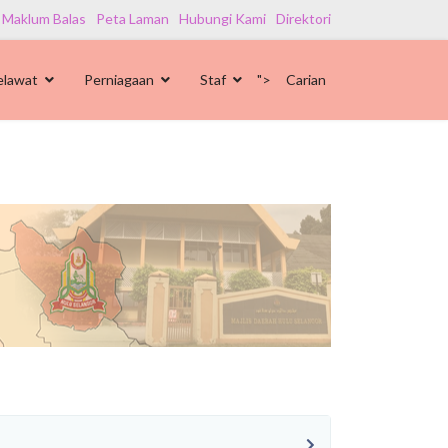
 Maklum Balas
Peta Laman
Hubungi Kami
Direktori
elawat
Perniagaan
Staf
">
Carian