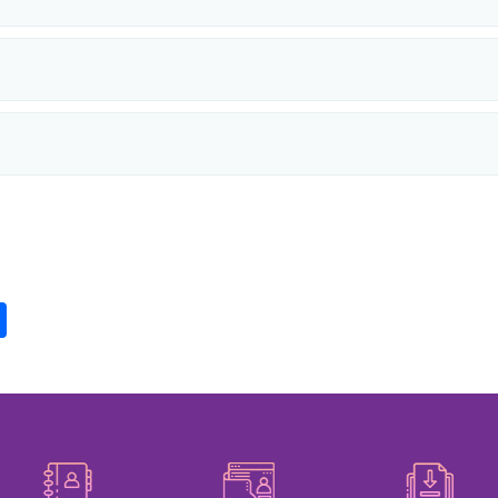
pp
int
Share