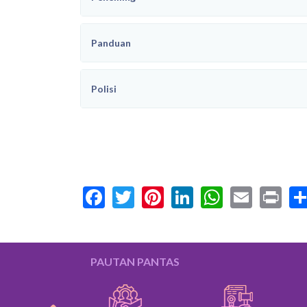
Panduan
Polisi
Facebook
Twitter
Pinterest
LinkedIn
WhatsA
Email
Pr
PAUTAN PANTAS