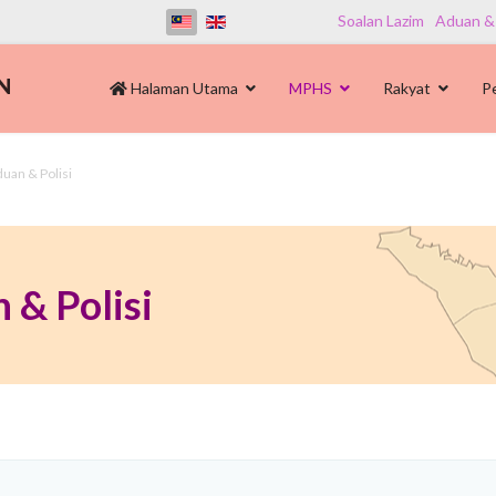
Soalan Lazim
Aduan &
Halaman Utama
MPHS
Rakyat
P
duan & Polisi
 & Polisi