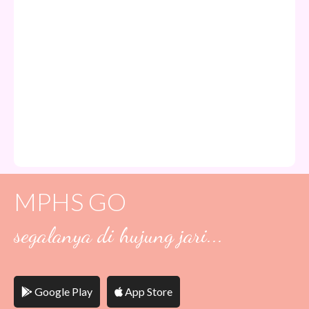
MPHS GO
segalanya di hujung jari...
Google Play
App Store