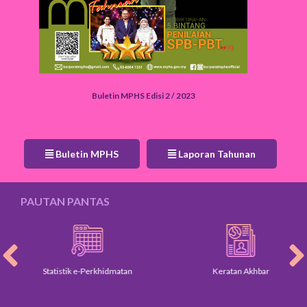
Buletin MPHS Edisi 2 / 2023
Buletin MPHS
Laporan Tahunan
PAUTAN PANTAS
Statistik e-Perkhidmatan
Keratan Akhbar