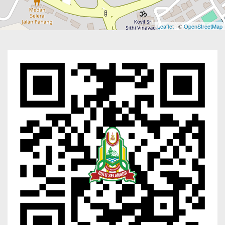
Leaflet
| ©
OpenStreetMap