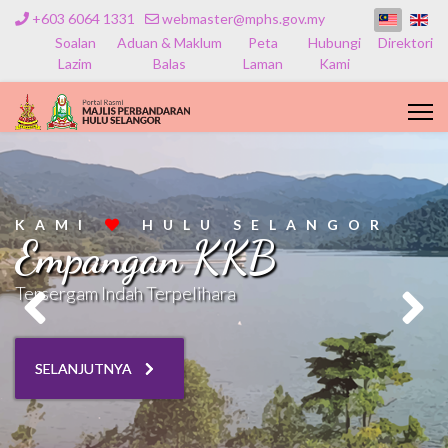
+603 6064 1331
webmaster@mphs.gov.my
Soalan
Aduan & Maklum
Peta
Hubungi
Direktori
Lazim
Balas
Laman
Kami
KAMI
HULU SELANGOR
Empangan KKB
Tersergam Indah Terpelihara
SELANJUTNYA