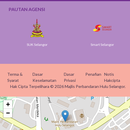
PAUTAN AGENSI
SUK Selangor
Smart Selangor
Terma &
Dasar
Dasar
Penafian
Notis
Syarat
Keselamatan
Privasi
Hakcipta
Hak Cipta Terpelihara © 2026 Majlis Perbandaran Hulu Selangor.
+
−