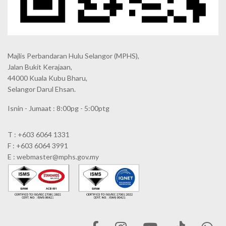
Majlis Perbandaran Hulu Selangor (MPHS),
Jalan Bukit Kerajaan,
44000 Kuala Kubu Bharu,
Selangor Darul Ehsan.
Isnin - Jumaat : 8:00pg - 5:00ptg
T : +603 6064 1331
F : +603 6064 3991
E : webmaster@mphs.gov.my