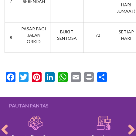
7
SERENDAH
HARI
JUMAAT)
PASAR PAGI
BUKIT
SETIAP
JALAN
72
8
SENTOSA
HARI
ORKID
Facebook
Twitter
Pinterest
LinkedIn
WhatsApp
Email
Print
Share
PAUTAN PANTAS