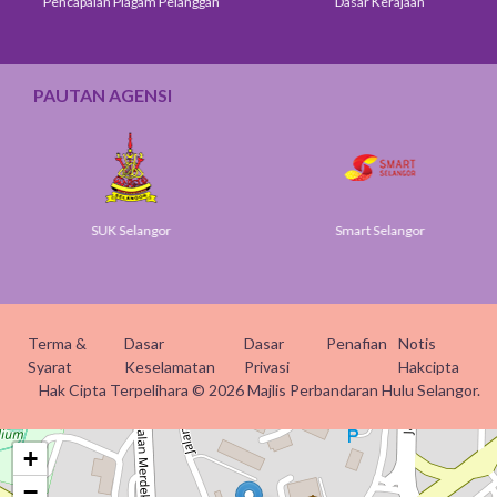
Pencapaian Piagam Pelanggan
Dasar Kerajaan
PAUTAN AGENSI
SUK Selangor
Smart Selangor
Terma &
Dasar
Dasar
Penafian
Notis
Syarat
Keselamatan
Privasi
Hakcipta
Hak Cipta Terpelihara © 2026 Majlis Perbandaran Hulu Selangor.
+
−