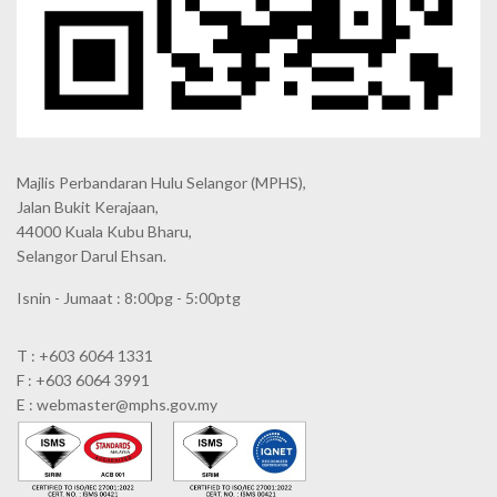
Majlis Perbandaran Hulu Selangor (MPHS),
Jalan Bukit Kerajaan,
44000 Kuala Kubu Bharu,
Selangor Darul Ehsan.
Isnin - Jumaat : 8:00pg - 5:00ptg
T : +603 6064 1331
F : +603 6064 3991
E : webmaster@mphs.gov.my