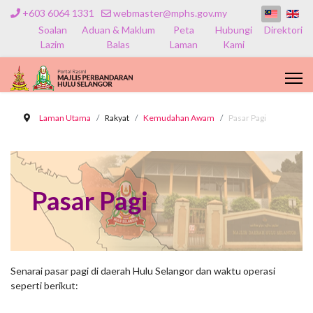
+603 6064 1331
webmaster@mphs.gov.my
Soalan
Aduan & Maklum
Peta
Hubungi
Direktori
Lazim
Balas
Laman
Kami
Laman Utama
Rakyat
Kemudahan Awam
Pasar Pagi
Pasar Pagi
Senarai pasar pagi di daerah Hulu Selangor dan waktu operasi
seperti berikut: