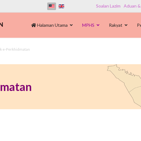
Soalan Lazim
Aduan &
Halaman Utama
MPHS
Rakyat
P
tik e-Perkhidmatan
idmatan