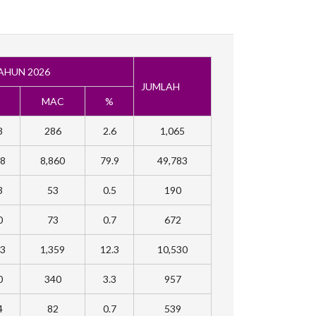
AHUN 2026
JUMLAH
MAC
%
3
286
2.6
1,065
.8
8,860
79.9
49,783
3
53
0.5
190
0
73
0.7
672
.3
1,359
12.3
10,530
0
340
3.3
957
4
82
0.7
539