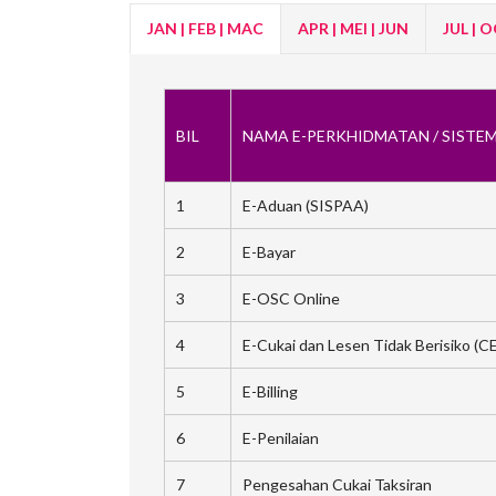
JAN | FEB | MAC
APR | MEI | JUN
JUL | 
BIL
NAMA E-PERKHIDMATAN / SISTE
1
E-Aduan (SISPAA)
2
E-Bayar
3
E-OSC Online
4
E-Cukai dan Lesen Tidak Berisiko (C
5
E-Billing
6
E-Penilaian
7
Pengesahan Cukai Taksiran