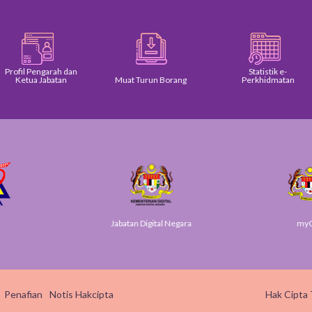
arah dan
Statistik e-
batan
Muat Turun Borang
Perkhidmatan
Ker
Jabatan Digital Negara
myGov
Penafian
Notis Hakcipta
Hak Cipta 