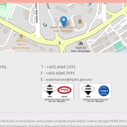
HS),
T : +603 6064 1331
F : +603 6064 3991
E : webmaster@mphs.gov.my
ribadi dan memastikan semua data yang dikumpul adalah selaras dengan PDPA (Pers
ebarang kehilangan atau kerosakan yang dialami kerana menggunakan maklumat dalam