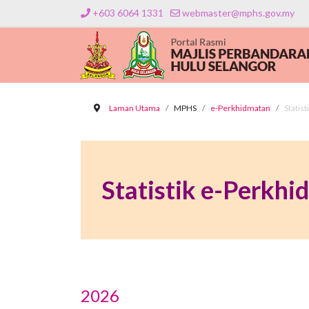
+603 6064 1331
webmaster@mphs.gov.my
Laman Utama
MPHS
e-Perkhidmatan
Statis
Statistik e-Perkh
2026