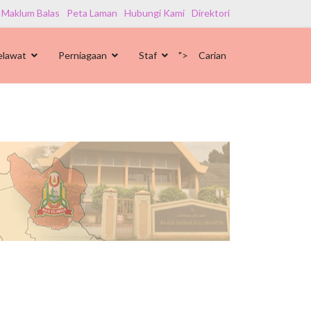
 Maklum Balas
Peta Laman
Hubungi Kami
Direktori
elawat
Perniagaan
Staf
">
Carian