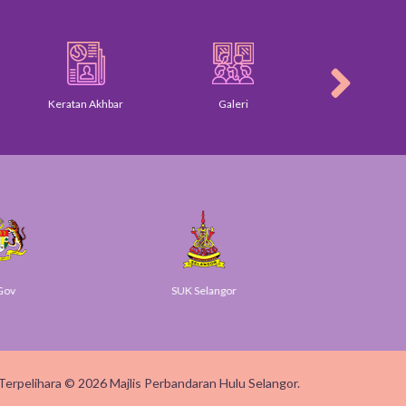
atan Akhbar
Galeri
Direktori Am
SUK Selangor
Smart Selangor
Terpelihara © 2026 Majlis Perbandaran Hulu Selangor.