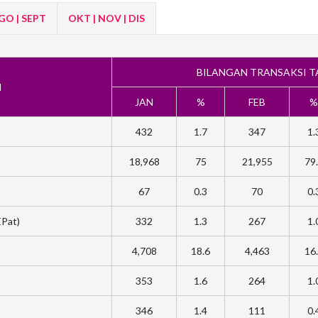
OGO | SEPT
OKT | NOV | DIS
BILANGAN TRANSAKSI T
M
JAN
%
FEB
%
432
1.7
347
1.
18,968
75
21,955
79
67
0.3
70
0.
EPat)
332
1.3
267
1.
4,708
18.6
4,463
16
353
1.6
264
1.
346
1.4
111
0.