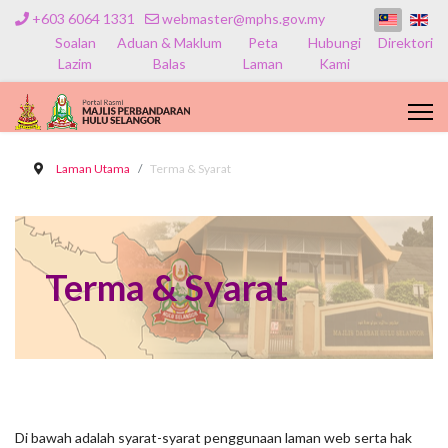
+603 6064 1331
webmaster@mphs.gov.my
Soalan
Aduan & Maklum
Peta
Hubungi
Direktori
Lazim
Balas
Laman
Kami
Laman Utama
Terma & Syarat
Terma & Syarat
Di bawah adalah syarat-syarat penggunaan laman web serta hak