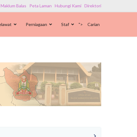
 Maklum Balas
Peta Laman
Hubungi Kami
Direktori
elawat
Perniagaan
Staf
">
Carian