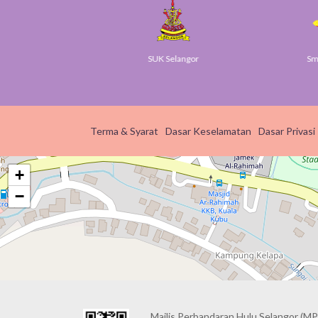
Gov
SUK Selangor
Smart 
Terma & Syarat
Dasar Keselamatan
Dasar Privasi
+
−
Majlis Perbandaran Hulu Selangor (MP