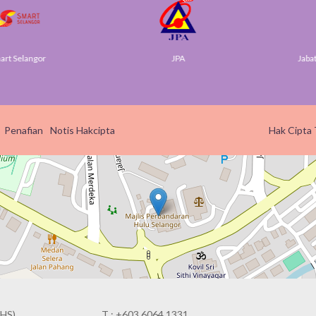
Selangor
JPA
Jabatan 
Penafian
Notis Hakcipta
Hak Cipta 
HS),
T : +603 6064 1331