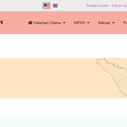
Soalan Lazim
Aduan &
Halaman Utama
MPHS
Rakyat
P