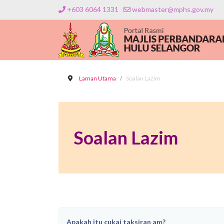
+603 6064 1331
webmaster@mphs.gov.my
Laman Utama
Soalan Lazim
Soalan Lazim
Apakah itu cukai taksiran am?