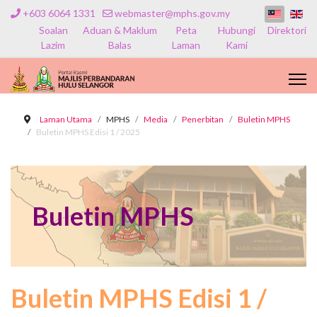
+603 6064 1331
webmaster@mphs.gov.my
Soalan
Aduan & Maklum
Peta
Hubungi
Direktori
Lazim
Balas
Laman
Kami
Laman Utama
MPHS
Media
Penerbitan
Buletin MPHS
Buletin MPHS Edisi 1 / 2025
Buletin MPHS
Buletin MPHS Edisi 1 /