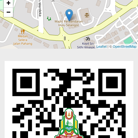
+
−
Leaflet
| ©
OpenStreetMap