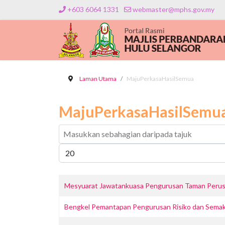
+603 6064 1331
webmaster@mphs.gov.my
Laman Utama
MajuPerkasaHasilSemua
MajuPerkasaHasilSemu
Masukkan sebahagian daripada tajuk
Papar #
Mesyuarat Jawatankuasa Pengurusan Taman Perusa
Bengkel Pemantapan Pengurusan Risiko dan Sema