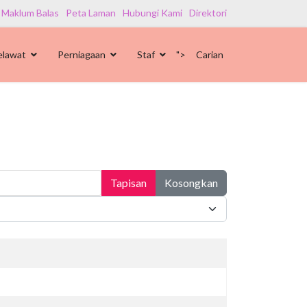
 Maklum Balas
Peta Laman
Hubungi Kami
Direktori
elawat
Perniagaan
Staf
">
Carian
Tapisan
Kosongkan