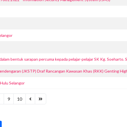
elangor
m bentuk sarapan percuma kepada pelajar-pelajar SK Kg. Soeharto. SK 
endengaran (JKSTP) Draf Rancangan Kawasan Khas (RKK) Genting High
 Hulu Selangor
8
9
10
pp
int
Share