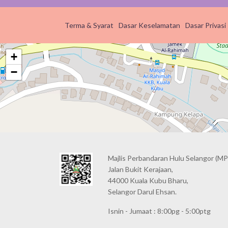
Terma & Syarat
Dasar Keselamatan
Dasar Privasi
+
−
Majlis Perbandaran Hulu Selangor (MP
Jalan Bukit Kerajaan,
44000 Kuala Kubu Bharu,
Selangor Darul Ehsan.
Isnin - Jumaat : 8:00pg - 5:00ptg