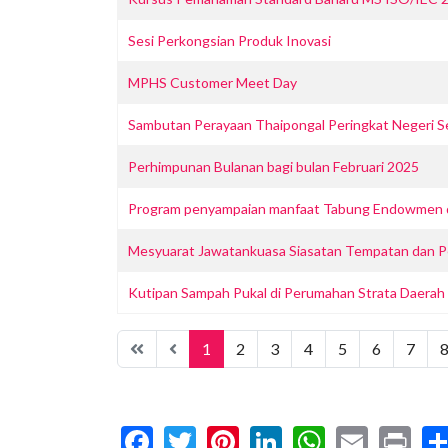
Sesi Perkongsian Produk Inovasi
MPHS Customer Meet Day
Sambutan Perayaan Thaipongal Peringkat Negeri S
Perhimpunan Bulanan bagi bulan Februari 2025
Program penyampaian manfaat Tabung Endowmen dala
Mesyuarat Jawatankuasa Siasatan Tempatan dan P
Kutipan Sampah Pukal di Perumahan Strata Daerah
1
2
3
4
5
6
7
Facebook
Twitter
Pinterest
LinkedIn
WhatsA
Email
Pr