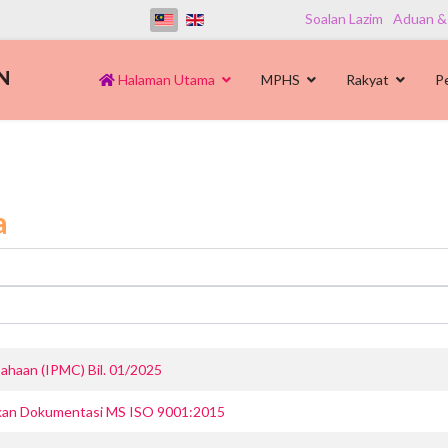
Soalan Lazim
Aduan &
Halaman Utama
MPHS
Rakyat
P
a
haan (IPMC) Bil. 01/2025
kan Dokumentasi MS ISO 9001:2015