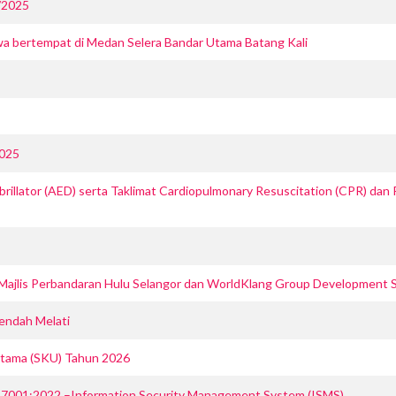
/2025
 bertempat di Medan Selera Bandar Utama Batang Kali
2025
illator (AED) serta Taklimat Cardiopulmonary Resuscitation (CPR) dan
ajlis Perbandaran Hulu Selangor dan WorldKlang Group Development S
endah Melati
Utama (SKU) Tahun 2026
7001:2022 –Information Security Management System (ISMS)