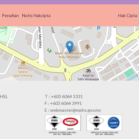
Penafian
Notis Hakcipta
Hak Cipta 
HS),
T : +603 6064 1331
F : +603 6064 3991
E : webmaster@mphs.gov.my