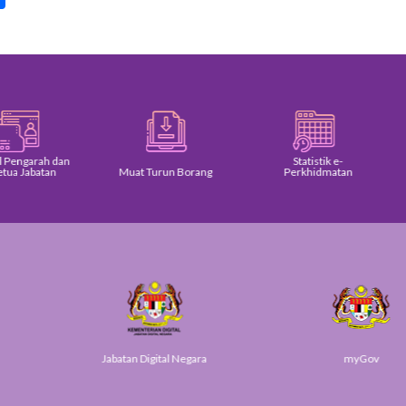
dan
Statistik e-
n
Muat Turun Borang
Perkhidmatan
Keratan
Jabatan Digital Negara
myGov