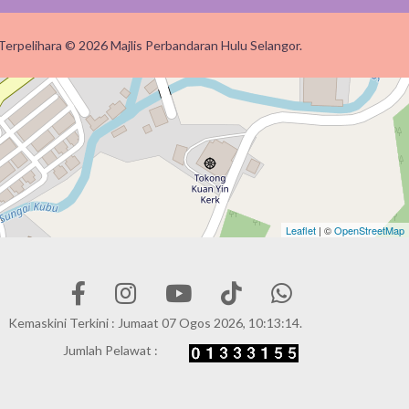
Terpelihara © 2026 Majlis Perbandaran Hulu Selangor.
Leaflet
| ©
OpenStreetMap
Kemaskini Terkini : Jumaat 07 Ogos 2026, 10:13:14.
Jumlah Pelawat :