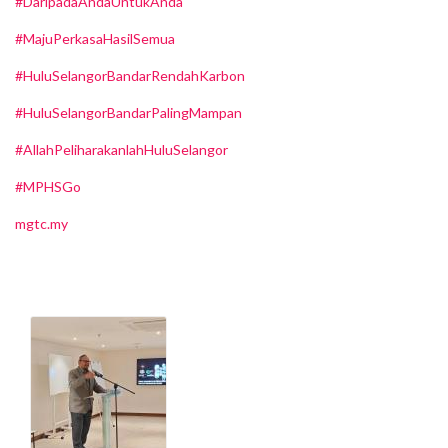
#DaripadaAndaUntukAnda
#MajuPerkasaHasilSemua
#HuluSelangorBandarRendahKarbon
#HuluSelangorBandarPalingMampan
#AllahPeliharakanlahHuluSelangor
#MPHSGo
mgtc.my