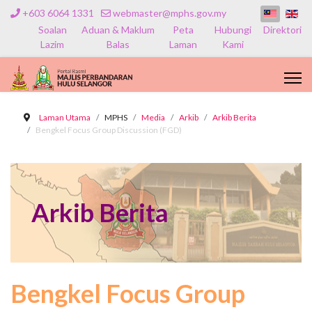
+603 6064 1331
webmaster@mphs.gov.my
Soalan
Aduan & Maklum
Peta
Hubungi
Direktori
Lazim
Balas
Laman
Kami
Laman Utama
MPHS
Media
Arkib
Arkib Berita
Bengkel Focus Group Discussion (FGD)
Arkib Berita
Bengkel Focus Group