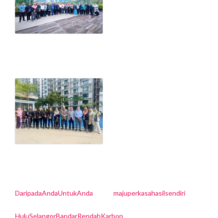
DaripadaAndaUntukAnda
majuperkasahasilsendiri
HuluSelangorBandarRendahKarbon