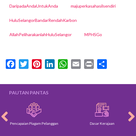
DaripadaAndaUntukAnda
majuperkasahasilsendiri
HuluSelangorBandarRendahKarbon
AllahPeliharakanlahHuluSelangor
MPHSGo
Facebook
Twitter
Pinterest
LinkedIn
WhatsApp
Email
Print
Share
PAUTAN PANTAS
Pencapaian Piagam Pelanggan
Dasar Kerajaan