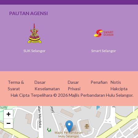
PAUTAN AGENSI
SUK Selangor
Smart Selangor
Terma &
Dasar
Dasar
Penafian
Notis
Syarat
Keselamatan
Privasi
Hakcipta
Hak Cipta Terpelihara © 2026 Majlis Perbandaran Hulu Selangor.
+
−