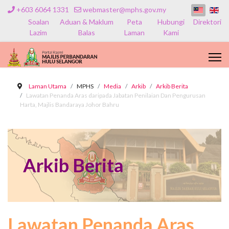
+603 6064 1331
webmaster@mphs.gov.my
Soalan
Aduan & Maklum
Peta
Hubungi
Direktori
Lazim
Balas
Laman
Kami
Laman Utama
MPHS
Media
Arkib
Arkib Berita
Lawatan Penanda Aras daripada Jabatan Penilaian Dan Pengurusan
Harta, Majlis Bandaraya Johor Bahru
Arkib Berita
Lawatan Penanda Aras