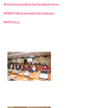
#HuluSelangorBandarRendahKarbon
#AllahPeliharakanlahHuluSelangor
#MPHSGo