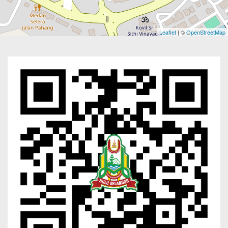
Leaflet
| ©
OpenStreetMap