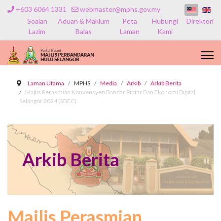
+603 6064 1331
webmaster@mphs.gov.my
Soalan
Aduan & Maklum
Peta
Hubungi
Direktori
Lazim
Balas
Laman
Kami
Laman Utama
MPHS
Media
Arkib
Arkib Berita
Majlis Perasmian Konvensyen Bandar Pintar Dan Ekonomi Digital
Selangor 2024 (SDEC)
Arkib Berita
Majlis Perasmian