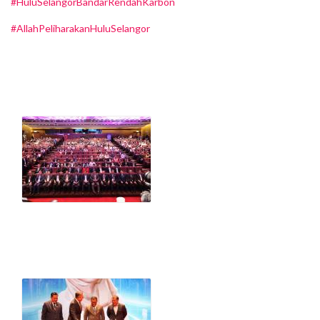
#HuluSelangorBandarRendahKarbon
#AllahPeliharakanHuluSelangor