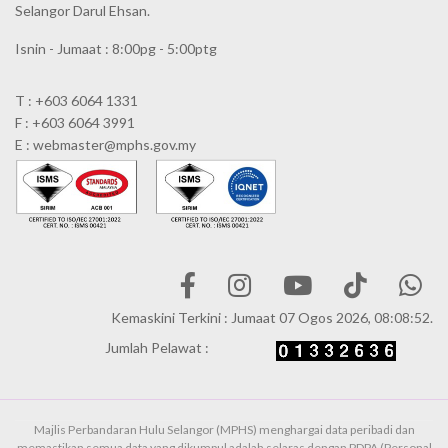
Selangor Darul Ehsan.
Isnin - Jumaat : 8:00pg - 5:00ptg
T : +603 6064 1331
F : +603 6064 3991
E : webmaster@mphs.gov.my
Kemaskini Terkini : Jumaat 07 Ogos 2026, 08:08:52.
Jumlah Pelawat :
Majlis Perbandaran Hulu Selangor (MPHS) menghargai data peribadi dan
memastikan semua data yang dikumpul adalah selaras dengan PDPA (Personal