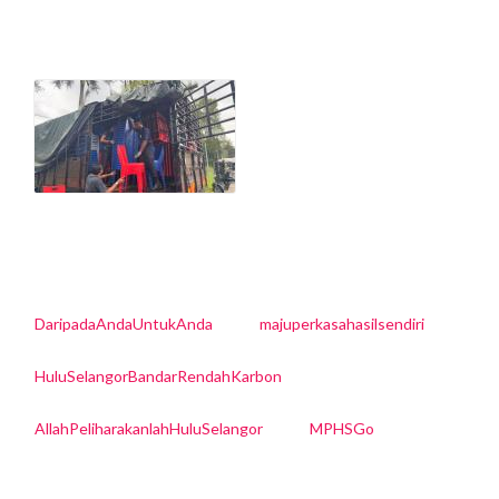
DaripadaAndaUntukAnda
majuperkasahasilsendiri
HuluSelangorBandarRendahKarbon
AllahPeliharakanlahHuluSelangor
MPHSGo