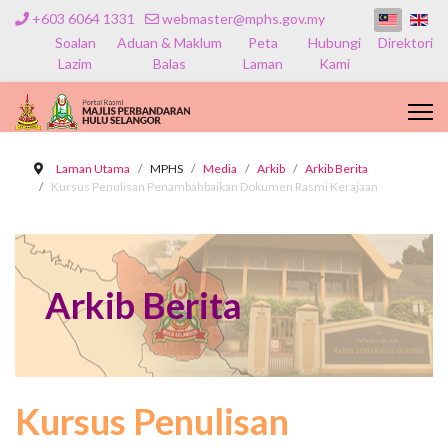
+603 6064 1331
webmaster@mphs.gov.my
Soalan
Aduan & Maklum
Peta
Hubungi
Direktori
Lazim
Balas
Laman
Kami
Laman Utama
MPHS
Media
Arkib
Arkib Berita
Kursus Penulisan Penambahbaikan Dokumen Rasmi Kerajaan
Arkib Berita
Kursus Penulisan