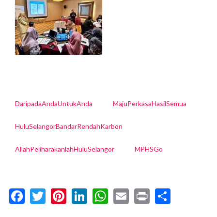
DaripadaAndaUntukAnda
MajuPerkasaHasilSemua
HuluSelangorBandarRendahKarbon
AllahPeliharakanlahHuluSelangor
MPHSGo
Facebook
Twitter
Pinterest
LinkedIn
WhatsApp
Email
Print
Share