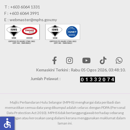
T : +603 6064 1331
F : +603 6064 3991
E : webmaster@mphs.gov.my
Kemaskini Terkini : Rabu 05 Ogos 2026, 03:48:10.
Jumlah Pelawat :
Majlis Perbandaran Hulu Selangor (MPHS) menghargai data peribadi dan
memastikan semua data yang dikumpul adalah selaras dengan PDPA (Personal
Data Protection Act 2010). MPHS tidak bertanggungjawab terhadap sebarang
kehilangan atau kerosakan yang dialami kerana menggunakan maklumat dalam
accessible
laman ini.