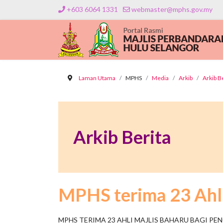
+603 6064 1331
webmaster@mphs.gov.my
Laman Utama
MPHS
Media
Arkib
Arkib B
Arkib Berita
MPHS terima 23 Ahli
MPHS TERIMA 23 AHLI MAJLIS BAHARU BAGI PE