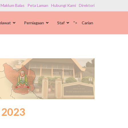
 Maklum Balas
Peta Laman
Hubungi Kami
Direktori
elawat
Perniagaan
Staf
">
Carian
l 2023