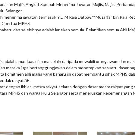
adakan Majlis Angkat Sumpah Menerima Jawatan Majlis, Majlis Perbandar
ulu Selangor.
ah menerima jawatan termasuk Y.D.M Raja Datoâ€™ Muzaffar bin Raja Re
g Dipertua MPHS
haru dan selebihnya adalah lantikan semula. Pelantikan semua Ahli Majli
is adalah amat luas di mana selain daripada mewakili orang awam dan mas
lah mereka juga bertanggungjawab dalam menetapkan sesuatu dasar ba
ta komitmen ahli majlis yang baharu ini dapat membantu pihak MPHS da
endak rakyat.â€
mat dengan ikhlas, mesra rakyat selaras dengan dasar mesra rakyat yang
 antara MPHS dan warga Hulu Selangor serta meneruskan kecemerlangan MP