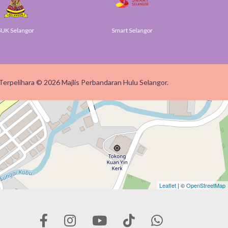
elangor
Smart Selangor
Terpelihara © 2026 Majlis Perbandaran Hulu Selangor.
Leaflet
| ©
OpenStreetMap