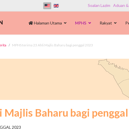
Soalan Lazim
Aduan &
Halaman Utama
MPHS
Rakyat
P
erita
MPHS terima 23 Ahli Majlis Baharu bagi penggal 2023
 Majlis Baharu bagi pengga
NGGAL 2023