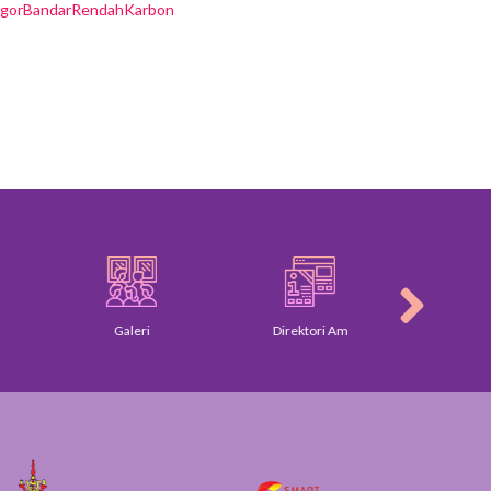
ngorBandarRendahKarbon
Galeri
Direktori Am
Piagam Pela