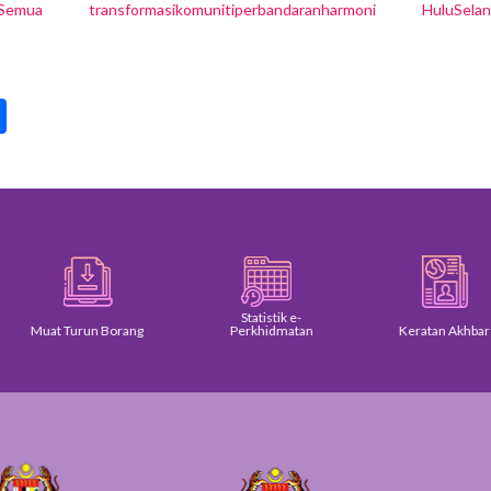
lSemua
transformasikomunitiperbandaranharmoni
HuluSela
pp
int
Share
Statistik e-
Muat Turun Borang
Perkhidmatan
Keratan Akhbar