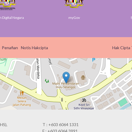
ital Negara
myGov
SUK S
Penafian
Notis Hakcipta
Hak Cipta 
HS),
T : +603 6064 1331
F : +603 6064 3991