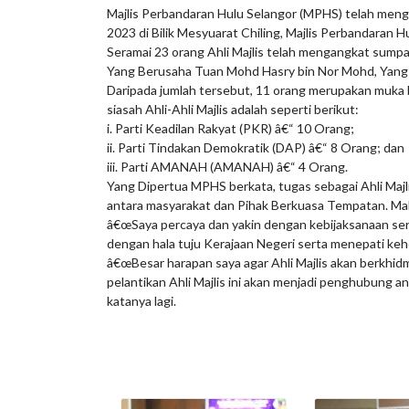
Majlis Perbandaran Hulu Selangor (MPHS) telah meng
2023 di Bilik Mesyuarat Chiling, Majlis Perbandaran H
Seramai 23 orang Ahli Majlis telah mengangkat sump
Yang Berusaha Tuan Mohd Hasry bin Nor Mohd, Yan
Daripada jumlah tersebut, 11 orang merupakan muka ba
siasah Ahli-Ahli Majlis adalah seperti berikut:
i. Parti Keadilan Rakyat (PKR) â€“ 10 Orang;
ii. Parti Tindakan Demokratik (DAP) â€“ 8 Orang; dan
iii. Parti AMANAH (AMANAH) â€“ 4 Orang.
Yang Dipertua MPHS berkata, tugas sebagai Ahli Majl
antara masyarakat dan Pihak Berkuasa Tempatan. Ma
â€œSaya percaya dan yakin dengan kebijaksanaan ser
dengan hala tuju Kerajaan Negeri serta menepati keh
â€œBesar harapan saya agar Ahli Majlis akan berkhid
pelantikan Ahli Majlis ini akan menjadi penghubung
katanya lagi.