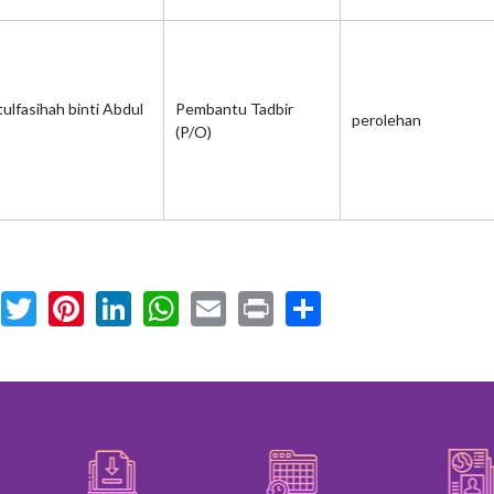
tulfasihah binti Abdul
Pembantu Tadbir
perolehan
(P/O)
Facebook
Twitter
Pinterest
LinkedIn
WhatsApp
Email
Print
Share