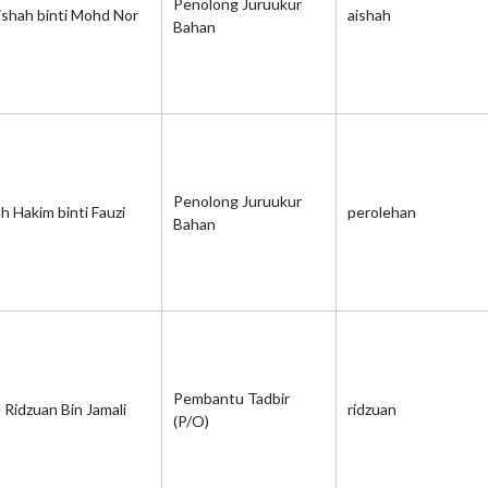
Penolong Juruukur
Aishah binti Mohd Nor
aishah
Bahan
Penolong Juruukur
h Hakim binti Fauzi
perolehan
Bahan
Pembantu Tadbir
Ridzuan Bin Jamali
ridzuan
(P/O)