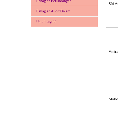
Bahagian Perundangan
Siti 
Bahagian Audit Dalam
Unit Integriti
Amira
Mohd 