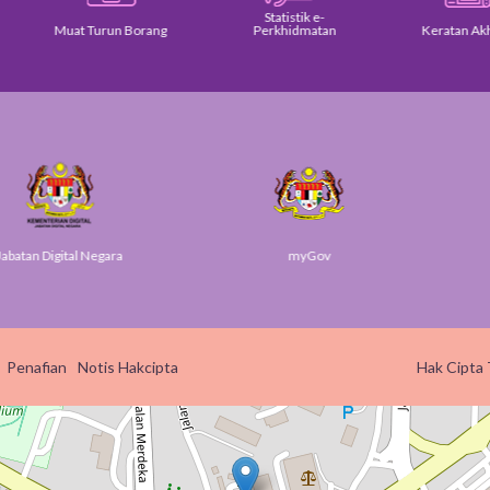
Statistik e-
Muat Turun Borang
Perkhidmatan
Keratan Akhbar
Digital Negara
myGov
SU
Penafian
Notis Hakcipta
Hak Cipta 