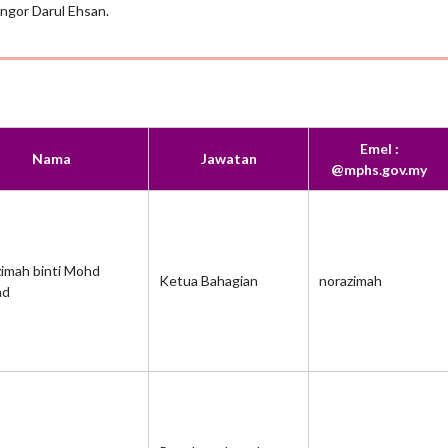
ngor Darul Ehsan.
Emel :
Nama
Jawatan
@mphs.gov.my
imah binti Mohd
Ketua Bahagian
norazimah
ad