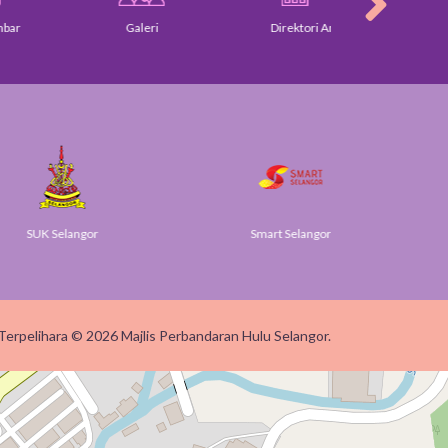
Galeri
Direktori Am
Piagam Pe
K Selangor
Smart Selangor
Terpelihara © 2026 Majlis Perbandaran Hulu Selangor.