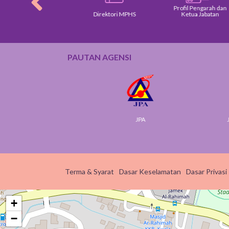
Profil Pengarah dan
asar Kerajaan
Direktori MPHS
Ketua Jabatan
PAUTAN AGENSI
Selangor
JPA
Jabatan 
Terma & Syarat
Dasar Keselamatan
Dasar Privasi
+
−