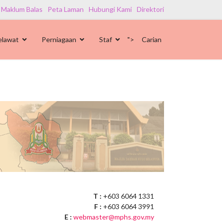
 Maklum Balas
Peta Laman
Hubungi Kami
Direktori
elawat
Perniagaan
Staf
">
Carian
T :
+603 6064 1331
F :
+603 6064 3991
E :
webmaster@mphs.gov.my