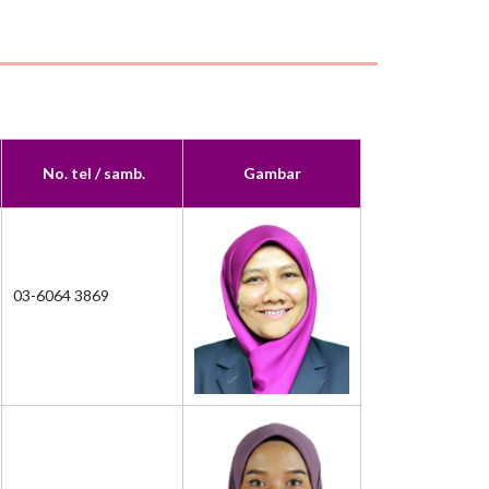
No. tel / samb.
Gambar
03-6064 3869