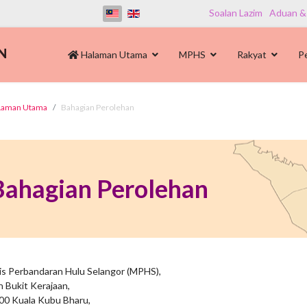
Soalan Lazim
Aduan &
Halaman Utama
MPHS
Rakyat
P
Laman Utama
Bahagian Perolehan
Bahagian Perolehan
lis Perbandaran Hulu Selangor (MPHS),
n Bukit Kerajaan,
00 Kuala Kubu Bharu,