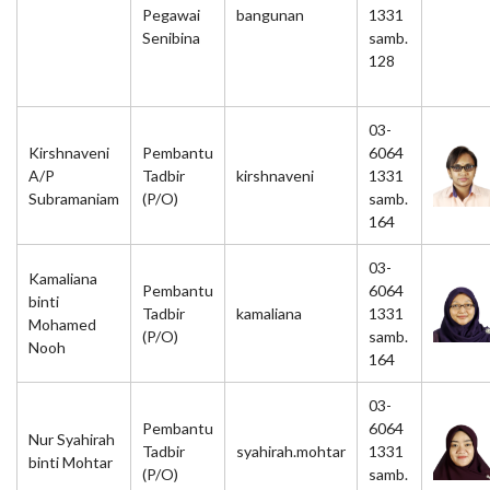
Pegawai
bangunan
1331
Senibina
samb.
128
03-
Kirshnaveni
Pembantu
6064
A/P
Tadbir
kirshnaveni
1331
Subramaniam
(P/O)
samb.
164
03-
Kamaliana
Pembantu
6064
binti
Tadbir
kamaliana
1331
Mohamed
(P/O)
samb.
Nooh
164
03-
Pembantu
6064
Nur Syahirah
Tadbir
syahirah.mohtar
1331
binti Mohtar
(P/O)
samb.