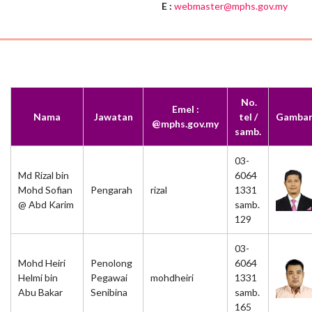
E :
webmaster@mphs.gov.my
No.
Emel :
Nama
Jawatan
tel /
Gamba
@mphs.gov.my
samb.
03-
Md Rizal bin
6064
Mohd Sofian
Pengarah
rizal
1331
@ Abd Karim
samb.
129
03-
Mohd Heiri
Penolong
6064
Helmi bin
Pegawai
mohdheiri
1331
Abu Bakar
Senibina
samb.
165