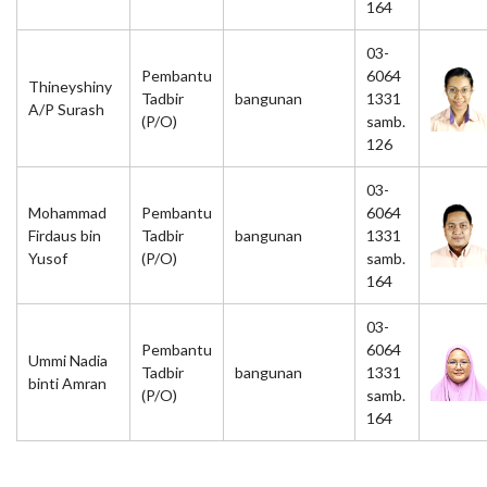
164
03-
Pembantu
6064
Thineyshiny
Tadbir
bangunan
1331
A/P Surash
(P/O)
samb.
126
03-
Mohammad
Pembantu
6064
Firdaus bin
Tadbir
bangunan
1331
Yusof
(P/O)
samb.
164
03-
Pembantu
6064
Ummi Nadia
Tadbir
bangunan
1331
binti Amran
(P/O)
samb.
164