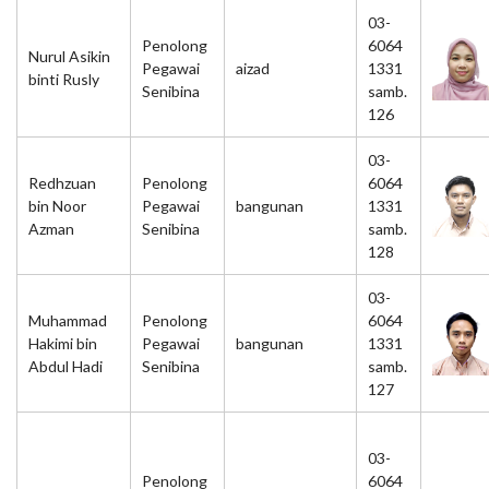
03-
Penolong
6064
Nurul Asikin
Pegawai
aizad
1331
binti Rusly
Senibina
samb.
126
03-
Redhzuan
Penolong
6064
bin Noor
Pegawai
bangunan
1331
Azman
Senibina
samb.
128
03-
Muhammad
Penolong
6064
Hakimi bin
Pegawai
bangunan
1331
Abdul Hadi
Senibina
samb.
127
03-
Penolong
6064