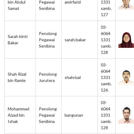
bin Abdul
Pegawai
amirfarid
1331
Samat
Senibina
samb.
127
03-
Penolong
6064
Sarah binti
Pegawai
sarah.bakar
1331
Bakar
Senibina
samb.
128
03-
6064
Shah Rizal
Penolong
shahrizal
1331
bin Ramle
Jurutera
samb.
126
03-
Mohammad
Penolong
6064
Aizad bin
Pegawai
bangunan
1331
Ishak
Senibina
samb.
128