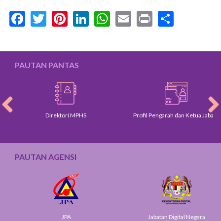
Facebook
Twitter
Pinterest
LinkedIn
WhatsApp
Email
Print
Share
PAUTAN PANTAS
Direktori MPHS
Profil Pengarah dan Ketua Jabatan
PAUTAN AGENSI
JPA
Jabatan Digital Negara