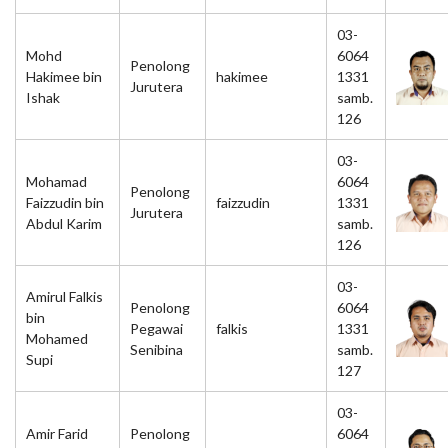
03-
Mohd
6064
Penolong
Hakimee bin
hakimee
1331
Jurutera
Ishak
samb.
126
03-
Mohamad
6064
Penolong
Faizzudin bin
faizzudin
1331
Jurutera
Abdul Karim
samb.
126
03-
Amirul Falkis
Penolong
6064
bin
Pegawai
falkis
1331
Mohamed
Senibina
samb.
Supi
127
03-
Amir Farid
Penolong
6064