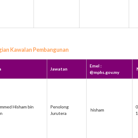
gian Kawalan Pembangunan
Emel :
a
Jawatan
N
@mphs.gov.my
mmed Hisham bin
Penolong
0
hisham
in
Jurutera
1