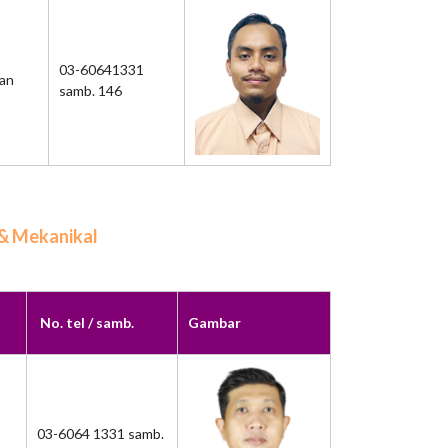
03-60641331
aan
samb. 146
 & Mekanikal
No. tel / samb.
Gambar
03-6064 1331 samb.