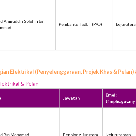
 Amiruddin Solehin bin
Pembantu Tadbir (P/O)
kejuruter
ammad
ian Elektrikal (Penyelenggaraan, Projek Khas & Pelan)
lektrikal & Pelan
Emel :
a
Jawatan
@mphs.gov.my
id Bin Mohamad
Penolong Jurutera
kejuruteraan