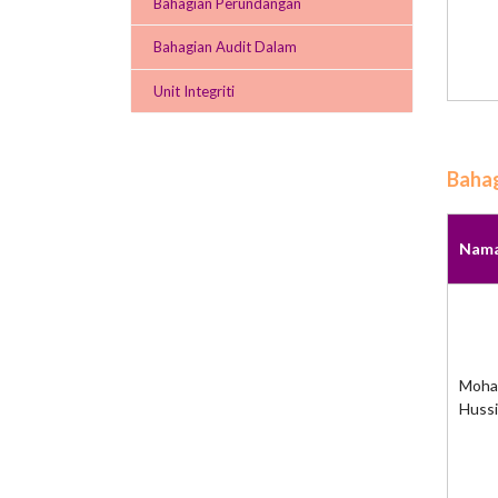
Bahagian Perundangan
Bahagian Audit Dalam
Unit Integriti
Baha
Nam
Moha
Huss