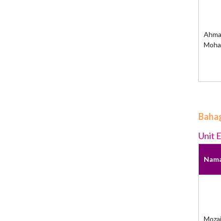
Ahmad
Moh
Bahag
Unit E
Nam
Moza