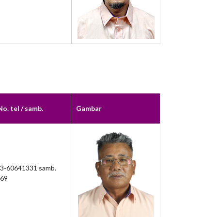
o. tel / samb.
Gambar
3-60641331 samb.
69