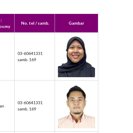
:
No. tel / samb.
Gambar
ov.my
03-60641331
samb. 169
03-60641331
aan
samb. 169