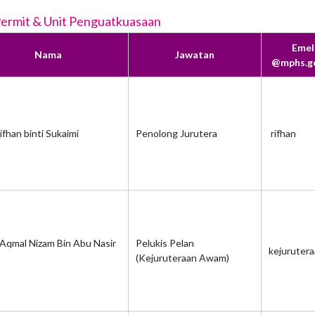
Permit & Unit Penguatkuasaan
Emel 
Nama
Jawatan
@mphs.g
ifhan binti Sukaimi
Penolong Jurutera
rifhan
Aqmal Nizam Bin Abu Nasir
Pelukis Pelan
kejuruter
(Kejuruteraan Awam)