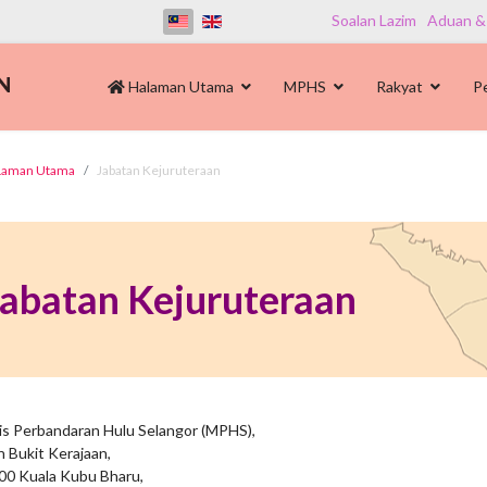
Soalan Lazim
Aduan &
Halaman Utama
MPHS
Rakyat
P
Laman Utama
Jabatan Kejuruteraan
Jabatan Kejuruteraan
lis Perbandaran Hulu Selangor (MPHS),
n Bukit Kerajaan,
00 Kuala Kubu Bharu,