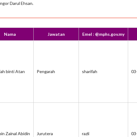
ngor Darul Ehsan.
Nama
Jawatan
Emel : @mphs.gov.my
fah binti Atan
Pengarah
sharifah
03
bin Zainal Abidin
Jurutera
razli
03