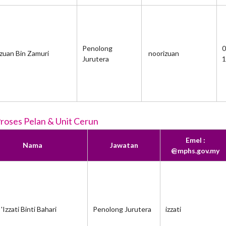
Penolong
0
zuan Bin Zamuri
noorizuan
Jurutera
1
Proses Pelan & Unit Cerun
Emel :
Nama
Jawatan
@mphs.gov.my
'Izzati Binti Bahari
Penolong Jurutera
izzati