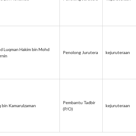
d Luqman Hakim bin Mohd
Penolong Jurutera
kejuruteraan
rnin
Pembantu Tadbir
q bin Kamarulzaman
kejuruteraan
(P/O)