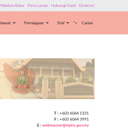
 Maklum Balas
Peta Laman
Hubungi Kami
Direktori
elawat
Perniagaan
Staf
">
Carian
T :
+603 6064 1331
F :
+603 6064 3991
E :
webmaster@mphs.gov.my