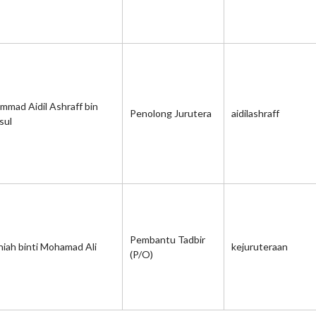
mad Aidil Ashraff bin
Penolong Jurutera
aidilashraff
sul
Pembantu Tadbir
iah binti Mohamad Ali
kejuruteraan
(P/O)