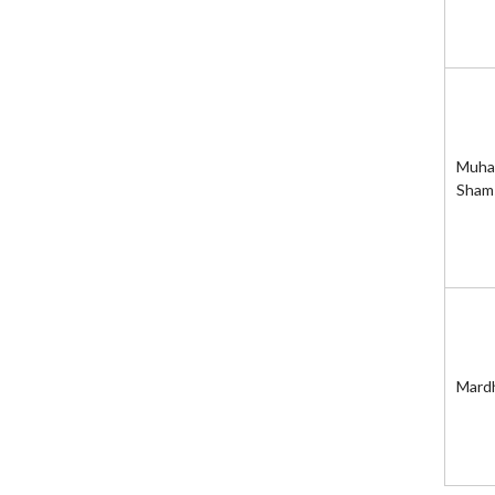
Muham
Sham
Mardh