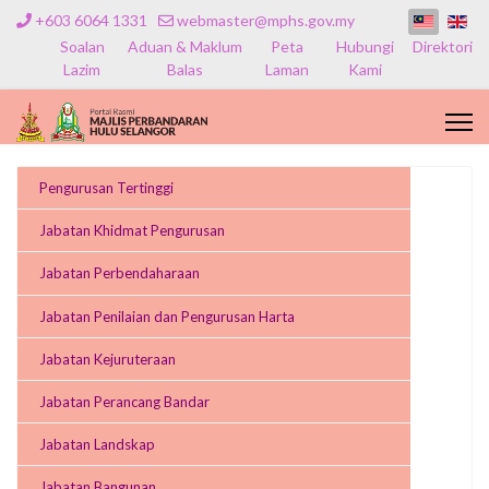
+603 6064 1331
webmaster@mphs.gov.my
Soalan
Aduan & Maklum
Peta
Hubungi
Direktori
Lazim
Balas
Laman
Kami
Pengurusan Tertinggi
Jabatan Khidmat Pengurusan
Jabatan Perbendaharaan
Jabatan Penilaian dan Pengurusan Harta
Jabatan Kejuruteraan
Jabatan Perancang Bandar
Jabatan Landskap
Jabatan Bangunan