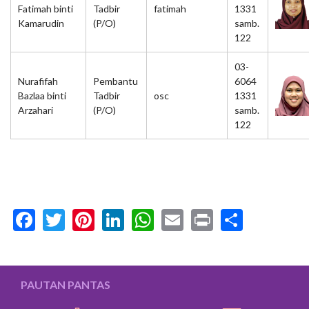
Fatimah binti
Tadbir
fatimah
1331
Kamarudin
(P/O)
samb.
122
03-
Nurafifah
Pembantu
6064
Bazlaa binti
Tadbir
osc
1331
Arzahari
(P/O)
samb.
122
Facebook
Twitter
Pinterest
LinkedIn
WhatsApp
Email
Print
Share
PAUTAN PANTAS