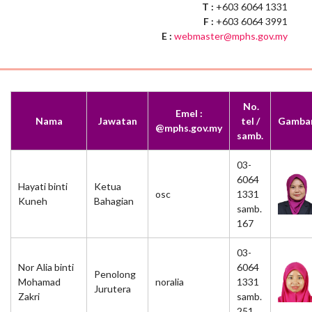
T :
+603 6064 1331
F :
+603 6064 3991
E :
webmaster@mphs.gov.my
No.
Emel :
Nama
Jawatan
tel /
Gamba
@mphs.gov.my
samb.
03-
6064
Hayati binti
Ketua
osc
1331
Kuneh
Bahagian
samb.
167
03-
Nor Alia binti
6064
Penolong
Mohamad
noralia
1331
Jurutera
Zakri
samb.
251