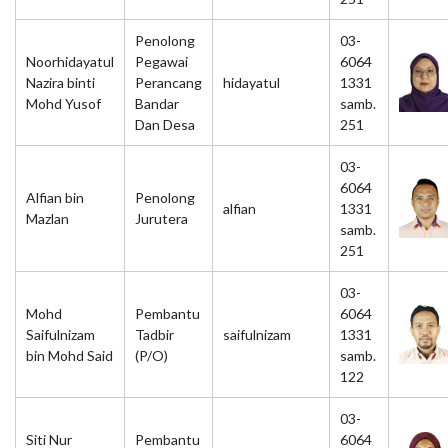
Penolong
03-
Noorhidayatul
Pegawai
6064
Nazira binti
Perancang
hidayatul
1331
Mohd Yusof
Bandar
samb.
Dan Desa
251
03-
6064
Alfian bin
Penolong
alfian
1331
Mazlan
Jurutera
samb.
251
03-
Mohd
Pembantu
6064
Saifulnizam
Tadbir
saifulnizam
1331
bin Mohd Said
(P/O)
samb.
122
03-
Siti Nur
Pembantu
6064