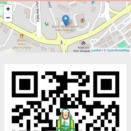
+
−
Leaflet
| ©
OpenStreetMap